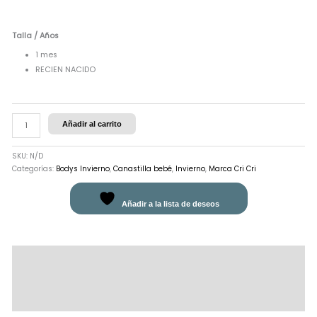
Talla / Años
1 mes
RECIEN NACIDO
Añadir al carrito
SKU:
N/D
Categorías:
Bodys Invierno
,
Canastilla bebé
,
Invierno
,
Marca Cri Cri
Añadir a la lista de deseos
Descripción
Información adicional
Valoraciones (0)