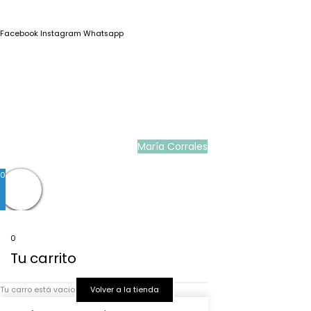
Facebook
Instagram
Whatsapp
Blog
|
Ropa Pilar Batanero
|
Nini moda infantil online
|
Conjuntos de punto
bebé
|
Ropa ceremonia niños outlet
|
Faldones bautizo para bebés
|
Outlet
vestidos niña ceremonia
Ropa ceremonia bebé
|
Vestidos ceremonia niña
|
Tienda de ropa
infantil
|
Faldón bautizo bebé
|
Ropa bautizo niño
|
Traje niño boda
|
Vestidos de
niña para boda
|
Martina Moda Infantil
María Corrales
© 2022
0
0
Tu carrito
Tu carro está vacio
Volver a la tienda