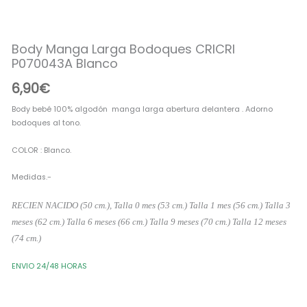
CRICRI
P070043A
Blanco
Body Manga Larga Bodoques CRICRI
cantidad
P070043A Blanco
6,90
€
Body bebé 100% algodón manga larga abertura delantera . Adorno
bodoques al tono.
COLOR : Blanco.
Medidas.-
RECIEN NACIDO (50 cm.), Talla 0 mes (53 cm.) Talla 1 mes (56 cm.) Talla 3
meses (62 cm.) Talla 6 meses (66 cm.) Talla 9 meses (70 cm.) Talla 12 meses
(74 cm.)
ENVIO 24/48 HORAS