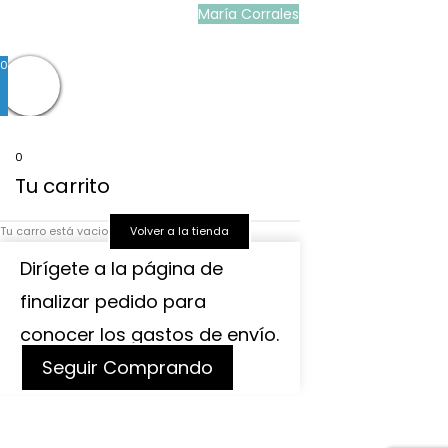
b
a
s
María Corrales
© 2022
o
g
a
0
o
r
p
k
a
p
0
Tu carrito
m
Tu carro está vacio
Volver a la tienda
Dirígete a la página de
finalizar pedido para
conocer los gastos de envío.
Seguir Comprando