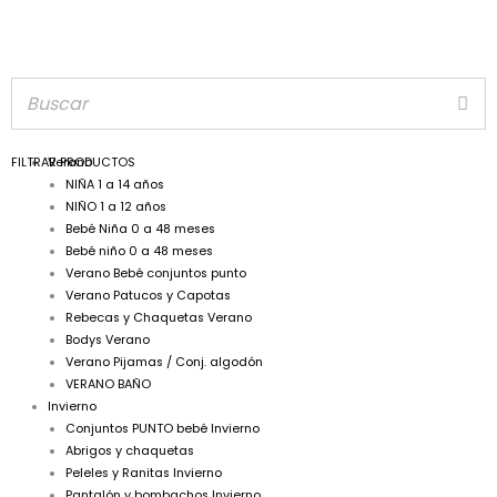
FILTRAR PRODUCTOS
Verano
NIÑA 1 a 14 años
NIÑO 1 a 12 años
Bebé Niña 0 a 48 meses
Bebé niño 0 a 48 meses
Verano Bebé conjuntos punto
Verano Patucos y Capotas
Rebecas y Chaquetas Verano
Bodys Verano
Verano Pijamas / Conj. algodón
VERANO BAÑO
Invierno
Conjuntos PUNTO bebé Invierno
Abrigos y chaquetas
Peleles y Ranitas Invierno
Pantalón y bombachos Invierno