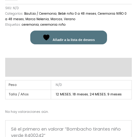
SKU:
N/D
Categorías:
Bautizo / Ceremonia
,
Bebé niño 0 a 48 meses
,
Ceremonia NIÑO 0
a 48 meses
,
Marca Nekenia
,
Marcas
,
Verano
Etiquetas:
ceremonia
,
ceremonia niño
Añadir a la lista de deseos
Información adicional
Valoraciones (0)
Peso
N/D
Talla / Años
12 MESES
,
18 meses
,
24 MESES
,
9 meses
No hay valoraciones aún.
Sé el primero en valorar “Bombacho tirantes niño
verde R400242”