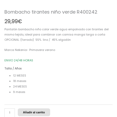
R400242
cantidad
Bombacho tirantes niño verde R400242
29,99
€
Pantalón bombacho niño color verde agua empolvado con tirantes del
mismo tejido, ideal para combinar con camisa manga larga o corta
OPCIONAL. (forrado) 55% lino / 45% algodón
Marca Nekenia- Primavera verano
ENVIO 24/48 HORAS
Talla / Años
12 MESES
18 meses
24 MESES
9 meses
Añadir al carrito