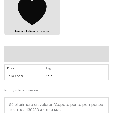
Añadir a la lista de deseos
Información adicional
Valoraciones (0)
Peso
1 kg
Talla / Años
44
,
46
No hay valoraciones aún.
Sé el primero en valorar “Capota punto pompones
TUCTUC P130233 AZUL CLARO”