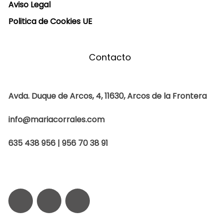
Aviso Legal
Politica de Cookies UE
Contacto
Avda. Duque de Arcos, 4, 11630, Arcos de la Frontera
info@mariacorrales.com
635 438 956 | 956 70 38 91
F
I
W