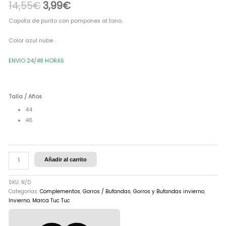
era:
es:
14,55
€
3,99
€
AZUL
CLARO
14,55€.
3,99€.
Capota de punto con pompones al tono.
cantidad
Color azul nube.
ENVIO 24/48 HORAS
Talla / Años
44
46
Añadir al carrito
SKU:
N/D
Categorías:
Complementos
,
Gorros / Bufandas
,
Gorros y Bufandas invierno
,
Invierno
,
Marca Tuc Tuc