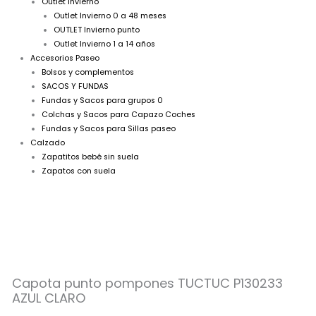
Outlet Invierno
Outlet Invierno 0 a 48 meses
OUTLET Invierno punto
Outlet Invierno 1 a 14 años
Accesorios Paseo
Bolsos y complementos
SACOS Y FUNDAS
Fundas y Sacos para grupos 0
Colchas y Sacos para Capazo Coches
Fundas y Sacos para Sillas paseo
Calzado
Zapatitos bebé sin suela
Zapatos con suela
Capota
El
El
punto
precio
precio
Capota punto pompones TUCTUC P130233
pompones
AZUL CLARO
TUCTUC
original
actual
P130233