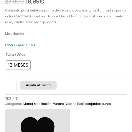
27,90
€
19,99
€
Conjunto para bebé
de punto de verano dos piezas, ranita tirantes punto
color
rosa fresa
combinado con blusa blanca topos al tono de la ranita
rosa, cuello bebé manga corta.
Mac Ilusión
ENVIO 24/48 HORAS
Talla / Años
12 MESES
Añadir al carrito
SKU:
N/D
Categorías:
Marca Mac Ilusión
,
Verano
,
Verano Bebé conjuntos punto