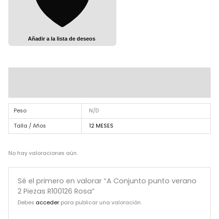
Añadir a la lista de deseos
Información adicional
Valoraciones (0)
Peso
N/D
Talla / Años
12 MESES
No hay valoraciones aún.
Sé el primero en valorar “A Conjunto punto verano
2 Piezas R100126 Rosa”
Debes
acceder
para publicar una valoración.