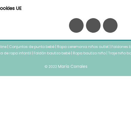
Cookies UE
F
I
W
a
n
h
nline
|
Conjuntos de punto bebé
|
Ropa ceremonia niños outlet
c
s
|
a
Faldones b
a de ropa infantil
|
Faldón bautizo bebé
|
Ropa bautizo niño
|
Traje niño b
e
t
t
María Corrales
© 2022
b
a
s
o
g
a
o
r
p
k
a
p