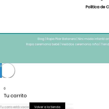
Politica de 
Blog
|
Ropa Pilar Batanero
|
Nini moda infantil o
Ropa ceremonia bebé
|
Vestidos ceremonia niña
|
Tiend
0
0
Tu carrito
Tu carro está vacio
Volver a la tienda