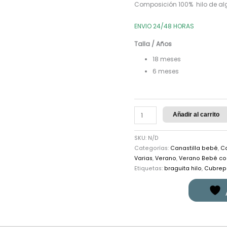
Composición 100% hilo de a
ENVIO 24/48 HORAS
Talla / Años
18 meses
6 meses
Añadir al carrito
SKU:
N/D
Categorías:
Canastilla bebé
,
Ca
Varias
,
Verano
,
Verano Bebé co
Etiquetas:
braguita hilo
,
Cubrep