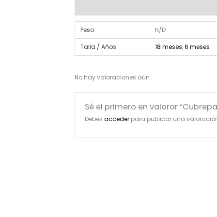
Información adicional
Valoraciones (0)
Peso
N/D
Talla / Años
18 meses
,
6 meses
No hay valoraciones aún.
Sé el primero en valorar “Cubrepa
Debes
acceder
para publicar una valoració