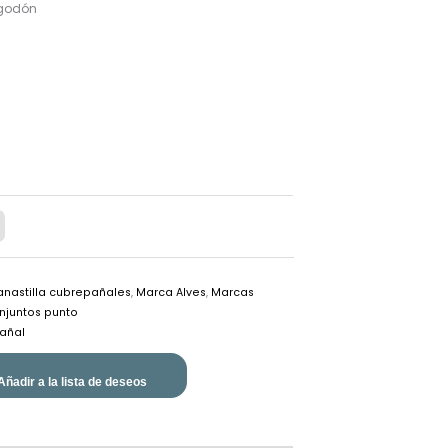
lgodón
nastilla cubrepañales
,
Marca Alves
,
Marcas
njuntos punto
añal
Añadir a la lista de deseos