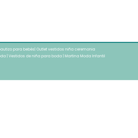
autizo para bebés
|
Outlet vestidos niña ceremonia
oda
|
Vestidos de niña para boda
|
Martina Moda Infantil