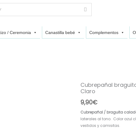
izo / Ceremonia
Canastilla bebé
Complementos
O
Cubrepañal braguita
Cubrepañal
Claro
braguita
hilo
9,90
€
calado
400079
Cubrepañal / braguita cala
celeste
laterales al tono. Color azul 
Claro
vestidos y camisitas.
cantidad