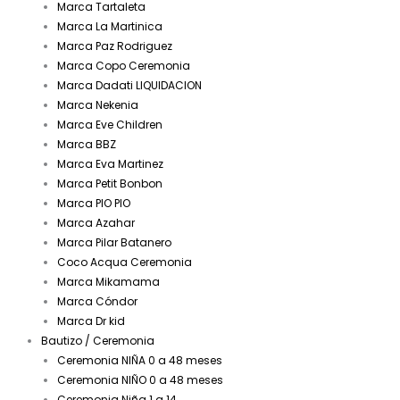
Marca Tartaleta
Marca La Martinica
Marca Paz Rodriguez
Marca Copo Ceremonia
Marca Dadati LIQUIDACION
Marca Nekenia
Marca Eve Children
Marca BBZ
Marca Eva Martinez
Marca Petit Bonbon
Marca PIO PIO
Marca Azahar
Marca Pilar Batanero
Coco Acqua Ceremonia
Marca Mikamama
Marca Cóndor
Marca Dr kid
Bautizo / Ceremonia
Ceremonia NIÑA 0 a 48 meses
Ceremonia NIÑO 0 a 48 meses
Ceremonia Niña 1 a 14