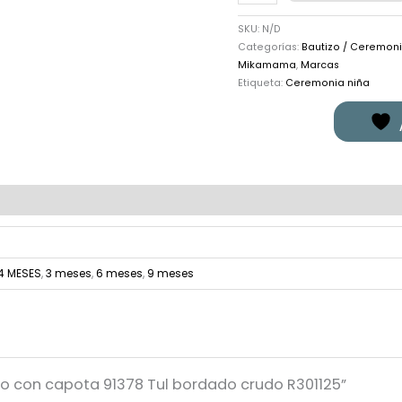
SKU:
N/D
Categorías:
Bautizo / Ceremon
Mikamama
,
Marcas
Etiqueta:
Ceremonia niña
4 MESES
,
3 meses
,
6 meses
,
9 meses
ito con capota 91378 Tul bordado crudo R301125”