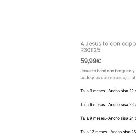
A Jesusito con capo
A
R301125
Jesusito
con
59,99
€
capota
91378
Jesusito bebé con braguita y
Tul
bodoques adorno encajes al t
bordado
crudo
Talla 3 meses.- Ancho sisa 22
R301125
cantidad
Talla 6 meses.- Ancho sisa 23
Talla 9 meses.- Ancho sisa 24
Talla 12 meses.- Ancho sisa 2