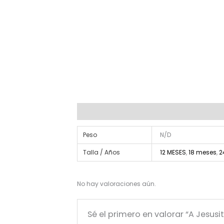
Información adicional
Valoraciones (0)
Peso
N/D
Talla / Años
12 MESES
,
18 meses
,
2
No hay valoraciones aún.
Sé el primero en valorar “A Jesus