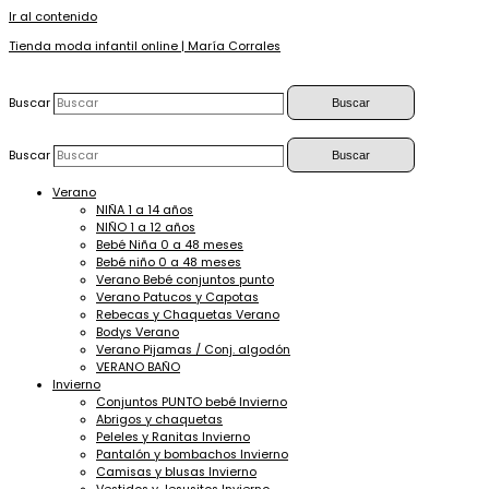
Ir al contenido
Tienda moda infantil online | María Corrales
Buscar
Buscar
Buscar
Buscar
Verano
NIÑA 1 a 14 años
NIÑO 1 a 12 años
Bebé Niña 0 a 48 meses
Bebé niño 0 a 48 meses
Verano Bebé conjuntos punto
Verano Patucos y Capotas
Rebecas y Chaquetas Verano
Bodys Verano
Verano Pijamas / Conj. algodón
VERANO BAÑO
Invierno
Conjuntos PUNTO bebé Invierno
Abrigos y chaquetas
Peleles y Ranitas Invierno
Pantalón y bombachos Invierno
Camisas y blusas Invierno