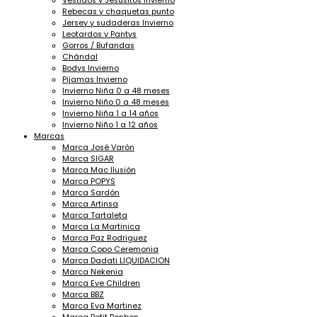
Vestidos y Jesusitos Invierno
Rebecas y chaquetas punto
Jersey y sudaderas Invierno
Leotardos y Pantys
Gorros / Bufandas
Chándal
Bodys Invierno
Pijamas Invierno
Invierno Niña 0 a 48 meses
Invierno Niño 0 a 48 meses
Invierno Niña 1 a 14 años
Invierno Niño 1 a 12 años
Marcas
Marca José Varón
Marca SIGAR
Marca Mac Ilusión
Marca POPYS
Marca Sardón
Marca Artinsa
Marca Tartaleta
Marca La Martinica
Marca Paz Rodriguez
Marca Copo Ceremonia
Marca Dadati LIQUIDACION
Marca Nekenia
Marca Eve Children
Marca BBZ
Marca Eva Martinez