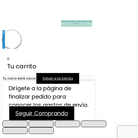
Ropa ceremonia bebé
|
Vestidos ceremonia niña
|
Tienda de ropa
infantil
|
Faldón bautizo bebé
|
Ropa bautizo niño
|
Traje niño boda
|
Vestidos
de niña para boda
|
Martina Moda Infantil
María Corrales
© 2022
0
0
Tu carrito
Tu carro está vacio
Volver a la tienda
Dirígete a la página de
finalizar pedido para
conocer los gastos de envío.
Seguir Comprando