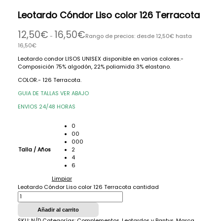
Leotardo Cóndor Liso color 126 Terracota
12,50
€
16,50
€
-
Rango de precios: desde 12,50€ hasta
16,50€
Leotardo condor LISOS UNISEX disponible en varios colores.-
Composición 75% algodón, 22% poliamida 3% elastano.
COLOR.- 126 Terracota.
GUIA DE TALLAS VER ABAJO
ENVIOS 24/48 HORAS
0
00
000
2
Talla / Años
4
6
Limpiar
Leotardo Cóndor Liso color 126 Terracota cantidad
Añadir al carrito
SKU:
N/D
Categorías:
Complementos
,
Leotardos y Pantys
,
Marca