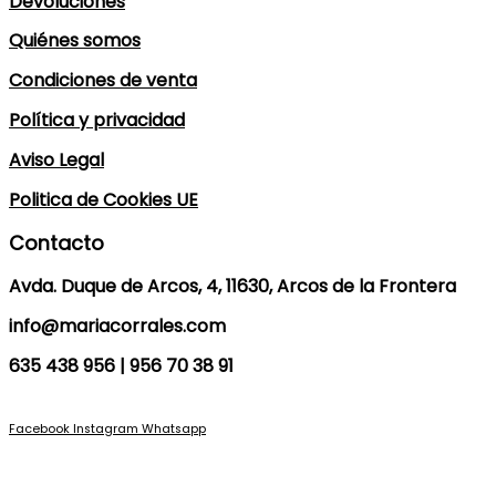
Devoluciones
Quiénes somos
Condiciones de venta
Política y privacidad
Aviso Legal
Politica de Cookies UE
Contacto
Avda. Duque de Arcos, 4, 11630, Arcos de la Frontera
info@mariacorrales.com
635 438 956 | 956 70 38 91
Facebook
Instagram
Whatsapp
Blog
|
Ropa Pilar Batanero
|
Nini moda infantil online
|
Conjuntos de punto
bebé
|
Ropa ceremonia niños outlet
|
Faldones bautizo para bebés
|
Outlet
vestidos niña ceremonia