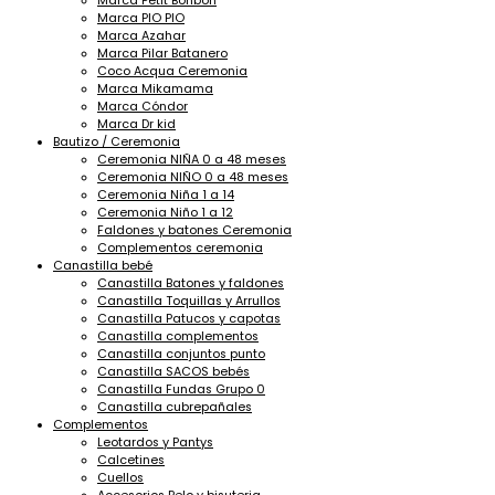
Marca Petit Bonbon
Marca PIO PIO
Marca Azahar
Marca Pilar Batanero
Coco Acqua Ceremonia
Marca Mikamama
Marca Cóndor
Marca Dr kid
Bautizo / Ceremonia
Ceremonia NIÑA 0 a 48 meses
Ceremonia NIÑO 0 a 48 meses
Ceremonia Niña 1 a 14
Ceremonia Niño 1 a 12
Faldones y batones Ceremonia
Complementos ceremonia
Canastilla bebé
Canastilla Batones y faldones
Canastilla Toquillas y Arrullos
Canastilla Patucos y capotas
Canastilla complementos
Canastilla conjuntos punto
Canastilla SACOS bebés
Canastilla Fundas Grupo 0
Canastilla cubrepañales
Complementos
Leotardos y Pantys
Calcetines
Cuellos