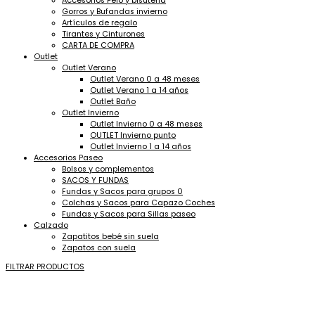
Accesorios Pelo y bisuteria
Gorros y Bufandas invierno
Artículos de regalo
Tirantes y Cinturones
CARTA DE COMPRA
Outlet
Outlet Verano
Outlet Verano 0 a 48 meses
Outlet Verano 1 a 14 años
Outlet Baño
Outlet Invierno
Outlet Invierno 0 a 48 meses
OUTLET Invierno punto
Outlet Invierno 1 a 14 años
Accesorios Paseo
Bolsos y complementos
SACOS Y FUNDAS
Fundas y Sacos para grupos 0
Colchas y Sacos para Capazo Coches
Fundas y Sacos para Sillas paseo
Calzado
Zapatitos bebé sin suela
Zapatos con suela
FILTRAR PRODUCTOS