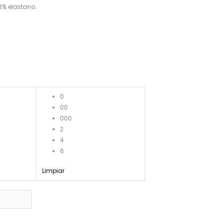
3% elastano.
0
00
000
2
4
6
Limpiar