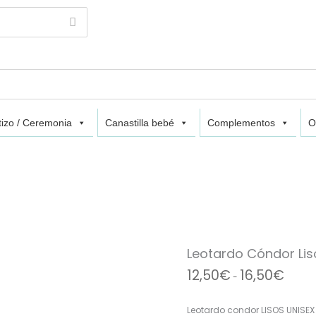
izo / Ceremonia
Canastilla bebé
Complementos
O
Leotardo
Rango
Cóndor
de
Liso
precios
Leotardo Cóndor Lis
color
desde
Borgoña
12,50€
12,50
€
16,50
€
-
572
hasta
cantidad
16,50€
Leotardo condor LISOS UNISEX