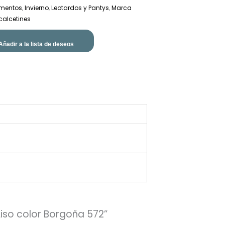
mentos
,
Invierno
,
Leotardos y Pantys
,
Marca
calcetines
Añadir a la lista de deseos
Liso color Borgoña 572”