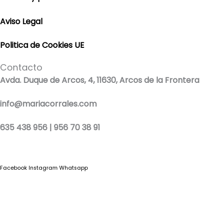
Aviso Legal
Politica de Cookies UE
Contacto
Avda. Duque de Arcos, 4, 11630, Arcos de la Frontera
info@mariacorrales.com
635 438 956 | 956 70 38 91
Facebook
Instagram
Whatsapp
Blog
|
Ropa Pilar Batanero
|
Nini moda infantil online
|
Conjuntos de punto
bebé
|
Ropa ceremonia niños outlet
|
Faldones bautizo para bebés
|
Outlet
vestidos niña ceremonia
Ropa ceremonia bebé
|
Vestidos ceremonia niña
|
Tienda de ropa
infantil
|
Faldón bautizo bebé
|
Ropa bautizo niño
|
Traje niño boda
|
Vestidos de