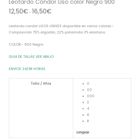
Leotardo Cóndor Liso color Negro 900
900
hasta
12,50
€
16,50
€
cantidad
16,50€
-
Leotardo condor LISOS UNISEX disponible en varios colores.-
Composición 75% algodón, 22% poliamida 3% elastano.
COLOR.- 900 Negro
GUIA DE TALLAS VER ABAJO
ENVIOS 24/48 HORAS
Talla / Años
0
00
000
2
4
6
8
Limpiar