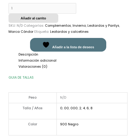
Añadir al carrito
SKU:
N/D
Categorías:
Complementos
,
Invierno
,
Leotardos y Pantys
,
Marca Cóndor
Etiqueta:
Leotardos y calcetines
Añadir a la lista de deseos
Descripción
Información adicional
Valoraciones (0)
GUIA DE TALLAS
Peso
N/D
Talla / Años
0
,
00
,
000
,
2
,
4
,
6
,
8
Color
900 Negro