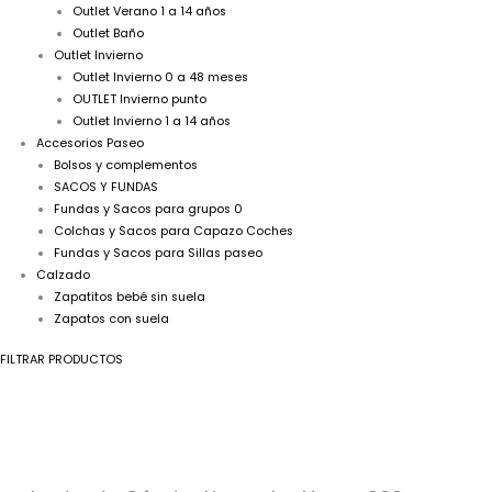
Outlet Verano 1 a 14 años
Outlet Baño
Outlet Invierno
Outlet Invierno 0 a 48 meses
OUTLET Invierno punto
Outlet Invierno 1 a 14 años
Accesorios Paseo
Bolsos y complementos
SACOS Y FUNDAS
Fundas y Sacos para grupos 0
Colchas y Sacos para Capazo Coches
Fundas y Sacos para Sillas paseo
Calzado
Zapatitos bebé sin suela
Zapatos con suela
FILTRAR PRODUCTOS
Leotardo
Rango
Cóndor
de
Liso
precios:
color
desde
Negro
12,50€