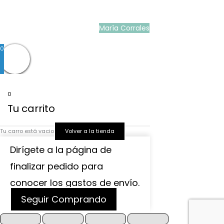
niña para boda
|
Martina Moda Infantil
María Corrales
© 2022
0
0
Tu carrito
Tu carro está vacio
Volver a la tienda
Dirígete a la página de
finalizar pedido para
conocer los gastos de envío.
Seguir Comprando