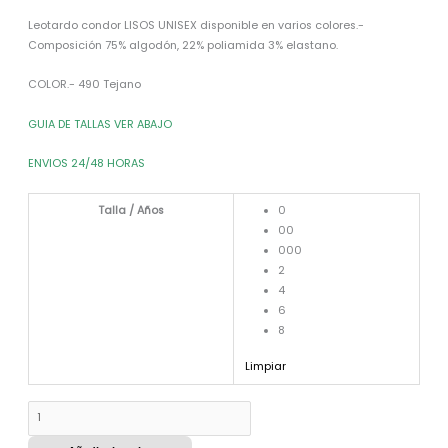
Leotardo condor LISOS UNISEX disponible en varios colores.-
Composición 75% algodón, 22% poliamida 3% elastano.
COLOR.- 490 Tejano
GUIA DE TALLAS VER ABAJO
ENVIOS 24/48 HORAS
Talla / Años
0
00
000
2
4
6
8
Limpiar