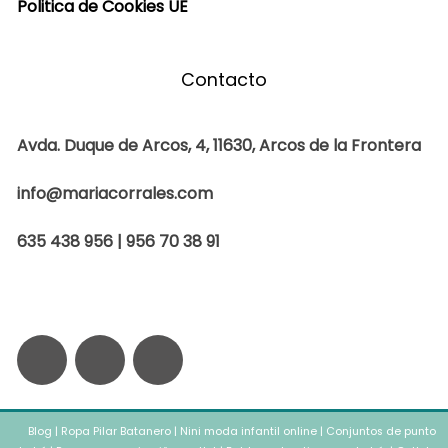
Politica de Cookies UE
Contacto
Avda. Duque de Arcos, 4, 11630, Arcos de la Frontera
info@mariacorrales.com
635 438 956 | 956 70 38 91
F
I
W
a
n
h
Blog
|
Ropa Pilar Batanero
|
Nini moda infantil online
|
Conjuntos de punto