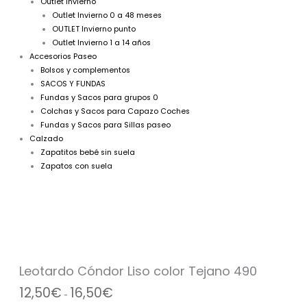
Outlet Invierno
Outlet Invierno 0 a 48 meses
OUTLET Invierno punto
Outlet Invierno 1 a 14 años
Accesorios Paseo
Bolsos y complementos
SACOS Y FUNDAS
Fundas y Sacos para grupos 0
Colchas y Sacos para Capazo Coches
Fundas y Sacos para Sillas paseo
Calzado
Zapatitos bebé sin suela
Zapatos con suela
Leotardo
Rango
Cóndor
de
Liso
precios:
color
desde
Tejano
12,50€
Leotardo Cóndor Liso color Tejano 490
490
hasta
12,50
€
16,50
€
cantidad
16,50€
-