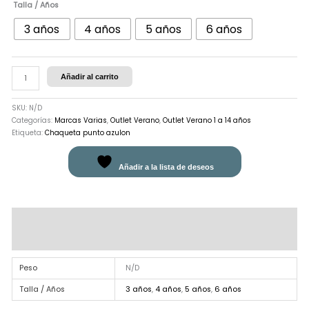
Talla / Años
3 años
4 años
5 años
6 años
Añadir al carrito
SKU:
N/D
Categorías:
Marcas Varias
,
Outlet Verano
,
Outlet Verano 1 a 14 años
Etiqueta:
Chaqueta punto azulon
Añadir a la lista de deseos
Información adicional
Valoraciones (0)
Peso
N/D
Talla / Años
3 años
,
4 años
,
5 años
,
6 años