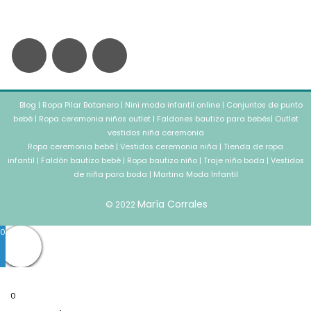
F
I
W
a
n
h
Blog
c
|
Ropa Pilar Batanero
s
a
|
Nini moda infantil online
|
Conjuntos de punto
bebé
|
Ropa ceremonia niños outlet
|
Faldones bautizo para bebés
|
Outlet
vestidos niña ceremonia
e
t
t
Ropa ceremonia bebé
|
Vestidos ceremonia niña
|
Tienda de ropa
infantil
|
Faldón bautizo bebé
|
Ropa bautizo niño
|
Traje niño boda
|
Vestidos
b
a
de niña para boda
s
|
Martina Moda Infantil
María Corrales
© 2022
o
g
a
0
o
r
p
k
a
p
0