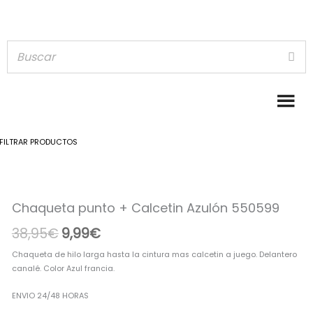
FILTRAR PRODUCTOS
Chaqueta
El
El
punto
precio
precio
Chaqueta punto + Calcetin Azulón 550599
+
Calcetin
original
actual
38,95
€
9,99
€
Azulón
era:
es:
550599
Chaqueta de hilo larga hasta la cintura mas calcetin a juego. Delantero
cantidad
38,95€.
9,99€.
canalé. Color Azul francia.
ENVIO 24/48 HORAS