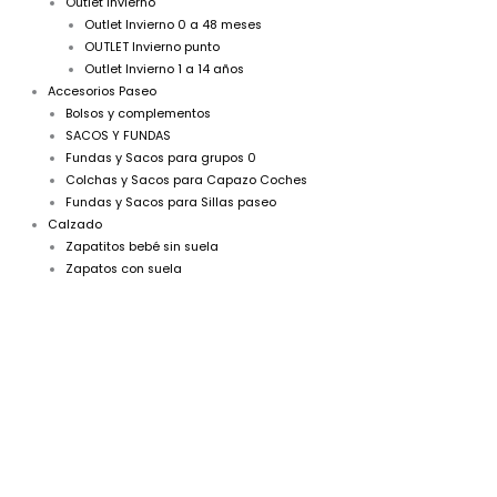
Outlet Invierno
Outlet Invierno 0 a 48 meses
OUTLET Invierno punto
Outlet Invierno 1 a 14 años
Accesorios Paseo
Bolsos y complementos
SACOS Y FUNDAS
Fundas y Sacos para grupos 0
Colchas y Sacos para Capazo Coches
Fundas y Sacos para Sillas paseo
Calzado
Zapatitos bebé sin suela
Zapatos con suela
Rebeca
El
El
Punto
precio
precio
Pilar
Batanero
original
actual
Bodoques