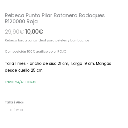
era:
es:
R120080
Roja
29,90€.
10,00€.
Rebeca Punto Pilar Batanero Bodoques
cantidad
R120080 Roja
29,90
€
10,00
€
Rebeca larga punto ideal para peleles y bombachos
Composición 100% acrilico color ROJO
Talla 1 mes.- ancho de sisa 21 cm, Largo 19 cm. Mangas
desde cuello 25 cm.
ENVIO 24/48 HORAS
Talla / Años
1 mes