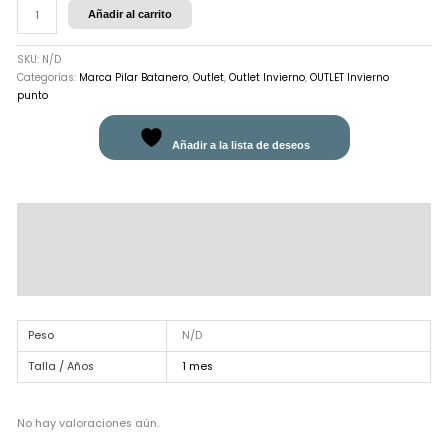
Añadir al carrito
SKU:
N/D
Categorías:
Marca Pilar Batanero
,
Outlet
,
Outlet Invierno
,
OUTLET Invierno
punto
Añadir a la lista de deseos
Descripción
Información adicional
Valoraciones (0)
Peso
N/D
Talla / Años
1 mes
No hay valoraciones aún.