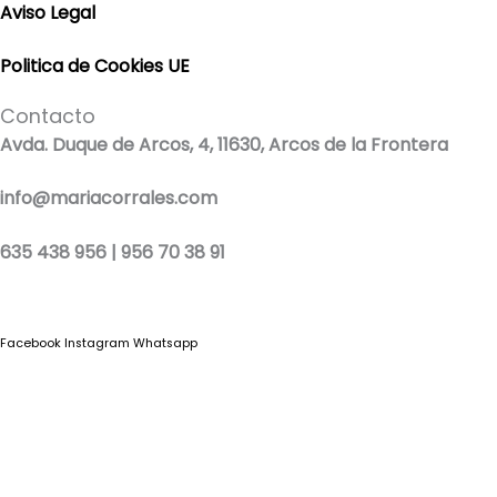
Aviso Legal
Politica de Cookies UE
Contacto
Avda. Duque de Arcos, 4, 11630, Arcos de la Frontera
info@mariacorrales.com
635 438 956 | 956 70 38 91
Facebook
Instagram
Whatsapp
Blog
|
Ropa Pilar Batanero
|
Nini moda infantil online
|
Conjuntos de punto
bebé
|
Ropa ceremonia niños outlet
|
Faldones bautizo para bebés
|
Outlet
vestidos niña ceremonia
Ropa ceremonia bebé
|
Vestidos ceremonia niña
|
Tienda de ropa
infantil
|
Faldón bautizo bebé
|
Ropa bautizo niño
|
Traje niño boda
|
Vestidos de
niña para boda
|
Martina Moda Infantil