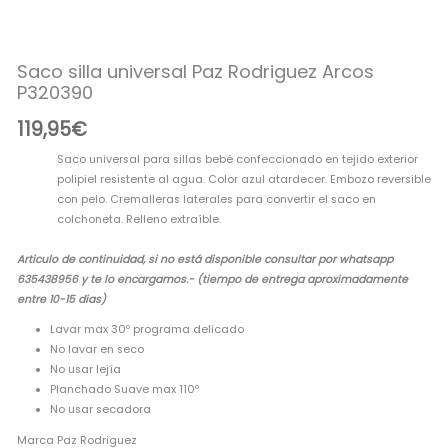
Rodriguez
Arcos
P320390
Saco silla universal Paz Rodriguez Arcos
cantidad
P320390
119,95
€
Saco universal para sillas bebé confeccionado en tejido exterior
polipiel resistente al agua. Color azul atardecer. Embozo reversible
con pelo. Cremalleras laterales para convertir el saco en
colchoneta. Relleno extraíble.
Articulo de continuidad, si no está disponible consultar por whatsapp
635438956 y te lo encargamos.- (tiempo de entrega aproximadamente
entre 10-15 dias)
Lavar max 30º programa delicado
No lavar en seco
No usar lejía
Planchado Suave max 110º
No usar secadora
Marca Paz Rodriguez