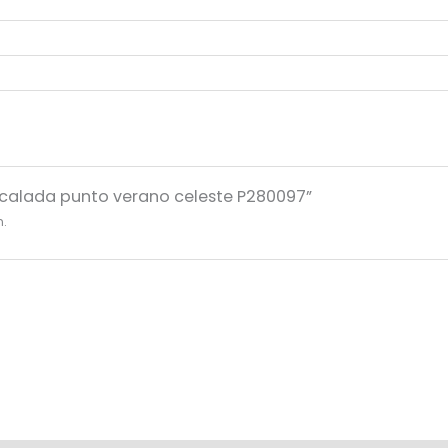
a calada punto verano celeste P280097”
n.