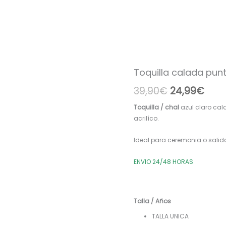
Toquilla calada pun
Toquilla
El
El
calada
39,90
€
24,99
€
precio
prec
punto
verano
original
actu
Toquilla / chal
azul claro cal
celeste
acrilíco.
era:
es:
P280097
cantidad
39,90€.
24,9
Ideal para ceremonia o salida
ENVIO 24/48 HORAS
Talla / Años
TALLA UNICA