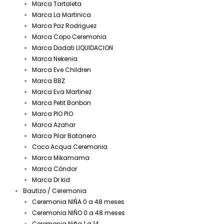
Marca Tartaleta
Marca La Martinica
Marca Paz Rodriguez
Marca Copo Ceremonia
Marca Dadati LIQUIDACION
Marca Nekenia
Marca Eve Children
Marca BBZ
Marca Eva Martinez
Marca Petit Bonbon
Marca PIO PIO
Marca Azahar
Marca Pilar Batanero
Coco Acqua Ceremonia
Marca Mikamama
Marca Cóndor
Marca Dr kid
Bautizo / Ceremonia
Ceremonia NIÑA 0 a 48 meses
Ceremonia NIÑO 0 a 48 meses
Ceremonia Niña 1 a 14