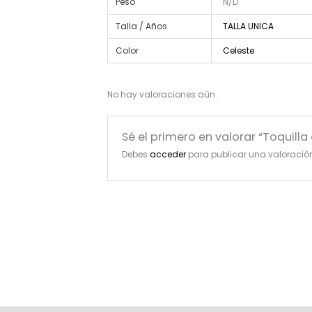
Peso
N/D
Talla / Años
TALLA UNICA
Color
Celeste
No hay valoraciones aún.
Sé el primero en valorar “Toquill
Debes
acceder
para publicar una valoració