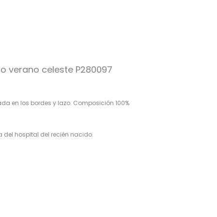
to verano celeste P280097
io
al
ada en los bordes y lazo. Composición 100%
9€.
 del hospital del recién nacido.