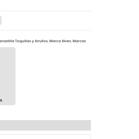
nastilla Toquillas y Arrullos
,
Marca Alves
,
Marcas
os