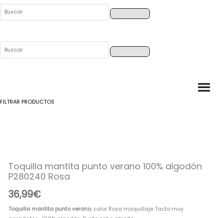
FILTRAR PRODUCTOS
Toquilla
mantita
punto
Toquilla mantita punto verano 100% algodón
verano
P280240 Rosa
100%
algodón
36,99
€
P280240
Rosa
Toquilla mantita punto verano
, color Rosa maquillaje Tacto muy
cantidad