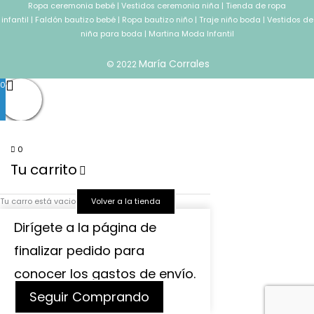
Ropa ceremonia bebé
|
Vestidos ceremonia niña
|
Tienda de ropa
infantil
|
Faldón bautizo bebé
|
Ropa bautizo niño
|
Traje niño boda
|
Vestidos de
niña para boda
|
Martina Moda Infantil
María Corrales
© 2022
0
0
Tu carrito
Tu carro está vacio
Volver a la tienda
Dirígete a la página de
finalizar pedido para
conocer los gastos de envío.
Seguir Comprando