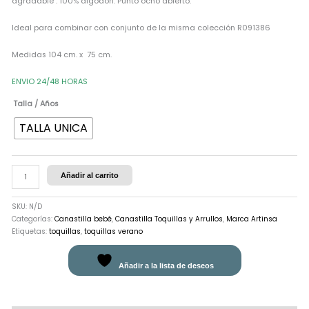
agradable . 100% algodón. Punto ocho abierto.
Ideal para combinar con conjunto de la misma colección R091386
Medidas 104 cm. x 75 cm.
ENVIO 24/48 HORAS
Talla / Años
TALLA UNICA
Añadir al carrito
SKU:
N/D
Categorías:
Canastilla bebé
,
Canastilla Toquillas y Arrullos
,
Marca Artinsa
Etiquetas:
toquillas
,
toquillas verano
Añadir a la lista de deseos