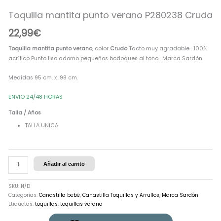
punto
Toquilla mantita punto verano P280238 Cruda
verano
P280238
22,99
€
Cruda
cantidad
Toquilla mantita punto verano
, color
Crudo
Tacto muy agradable . 100%
acrílico Punto liso adorno pequeños bodoques al tono. Marca Sardón.
Medidas 95 cm. x 98 cm.
ENVIO 24/48 HORAS
Talla / Años
TALLA UNICA
Añadir al carrito
SKU:
N/D
Categorías:
Canastilla bebé
,
Canastilla Toquillas y Arrullos
,
Marca Sardón
Etiquetas:
toquillas
,
toquillas verano