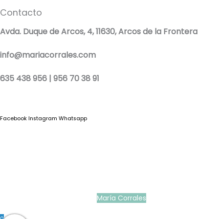
Contacto
Avda. Duque de Arcos, 4, 11630, Arcos de la Frontera
info@mariacorrales.com
635 438 956 | 956 70 38 91
Facebook
Instagram
Whatsapp
Blog
|
Ropa Pilar Batanero
|
Nini moda infantil online
|
Conjuntos de punto
bebé
|
Ropa ceremonia niños outlet
|
Faldones bautizo para bebés
|
Outlet
vestidos niña ceremonia
Ropa ceremonia bebé
|
Vestidos ceremonia niña
|
Tienda de ropa
infantil
|
Faldón bautizo bebé
|
Ropa bautizo niño
|
Traje niño boda
|
Vestidos de
niña para boda
|
Martina Moda Infantil
María Corrales
© 2022
0