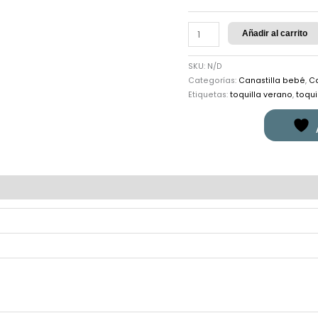
Añadir al carrito
SKU:
N/D
Categorías:
Canastilla bebé
,
Ca
Etiquetas:
toquilla verano
,
toqui