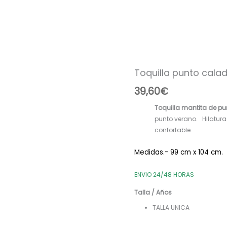
Toquilla punto cala
Toquilla
punto
39,60
€
calado
verano
Toquilla mantita de pu
P280075
punto verano. Hilatura
blanco
confortable.
roto
cantidad
Medidas.- 99 cm x 104 cm.
ENVIO 24/48 HORAS
Talla / Años
TALLA UNICA