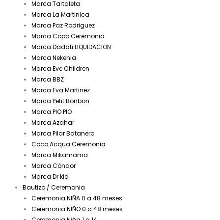
Marca Tartaleta
Marca La Martinica
Marca Paz Rodriguez
Marca Copo Ceremonia
Marca Dadati LIQUIDACION
Marca Nekenia
Marca Eve Children
Marca BBZ
Marca Eva Martinez
Marca Petit Bonbon
Marca PIO PIO
Marca Azahar
Marca Pilar Batanero
Coco Acqua Ceremonia
Marca Mikamama
Marca Cóndor
Marca Dr kid
Bautizo / Ceremonia
Ceremonia NIÑA 0 a 48 meses
Ceremonia NIÑO 0 a 48 meses
Ceremonia Niña 1 a 14