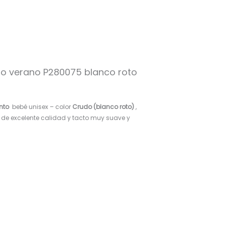
do verano P280075 blanco roto
nto
bebé unisex – color
Crudo (blanco roto)
,
 de excelente calidad y tacto muy suave y