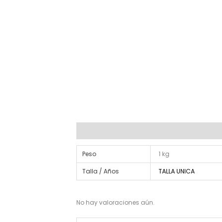
Información adicional
Valoraciones (0)
Peso
1 kg
Talla / Años
TALLA UNICA
No hay valoraciones aún.