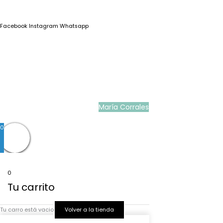
Facebook
Instagram
Whatsapp
Blog
|
Ropa Pilar Batanero
|
Nini moda infantil online
|
Conjuntos de punto
bebé
|
Ropa ceremonia niños outlet
|
Faldones bautizo para bebés
|
Outlet
vestidos niña ceremonia
Ropa ceremonia bebé
|
Vestidos ceremonia niña
|
Tienda de ropa
infantil
|
Faldón bautizo bebé
|
Ropa bautizo niño
|
Traje niño boda
|
Vestidos de
niña para boda
|
Martina Moda Infantil
María Corrales
© 2022
0
0
Tu carrito
Tu carro está vacio
Volver a la tienda