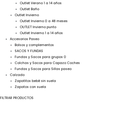
Outlet Verano 1 a 14 años
Outlet Baño
Outlet Invierno
Outlet Invierno 0 a 48 meses
OUTLET Invierno punto
Outlet Invierno 1 a 14 años
Accesorios Paseo
Bolsos y complementos
SACOS Y FUNDAS
Fundas y Sacos para grupos 0
Colchas y Sacos para Capazo Coches
Fundas y Sacos para Sillas paseo
Calzado
Zapatitos bebé sin suela
Zapatos con suela
FILTRAR PRODUCTOS
Culetin
El
El
Colección
precio
precio
Angelitos
original
actual
R380389
era:
es:
cantidad
16,90€.
6,00€.