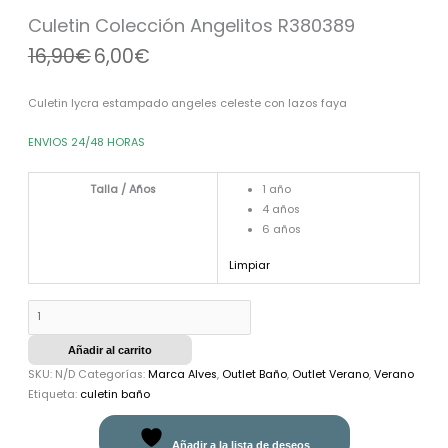
Culetin Colección Angelitos R380389
16,90
€
6,00
€
Culetin lycra estampado angeles celeste con lazos faya
ENVIOS 24/48 HORAS
Talla / Años
1 año
4 años
6 años
Limpiar
Añadir al carrito
SKU:
N/D
Categorías:
Marca Alves
,
Outlet Baño
,
Outlet Verano
,
Verano
Etiqueta:
culetin baño
Añadir a la lista de deseos