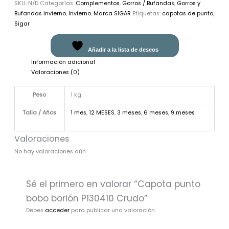
SKU:
N/D
Categorías:
Complementos
,
Gorros / Bufandas
,
Gorros y
Bufandas invierno
,
Invierno
,
Marca SIGAR
Etiquetas:
capotas de punto
,
Sigar
Añadir a la lista de deseos
Información adicional
Valoraciones (0)
Peso
1 kg
Talla / Años
1 mes
,
12 MESES
,
3 meses
,
6 meses
,
9 meses
Valoraciones
No hay valoraciones aún.
Sé el primero en valorar “Capota punto
bobo borlón P130410 Crudo”
Debes
acceder
para publicar una valoración.