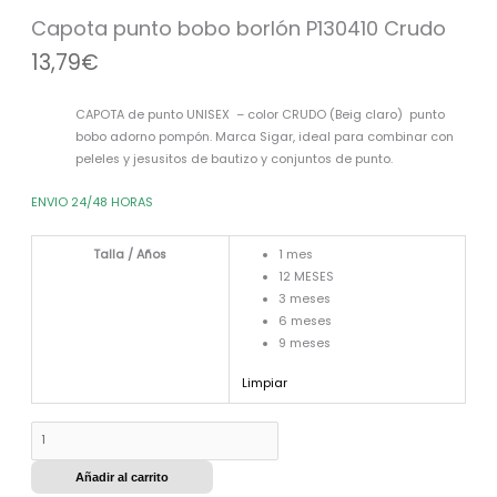
Crudo
Capota punto bobo borlón P130410 Crudo
cantidad
13,79
€
CAPOTA de punto UNISEX – color CRUDO (Beig claro) punto
bobo adorno pompón. Marca Sigar, ideal para combinar con
peleles y jesusitos de bautizo y conjuntos de punto.
ENVIO 24/48 HORAS
Talla / Años
1 mes
12 MESES
3 meses
6 meses
9 meses
Limpiar
Añadir al carrito