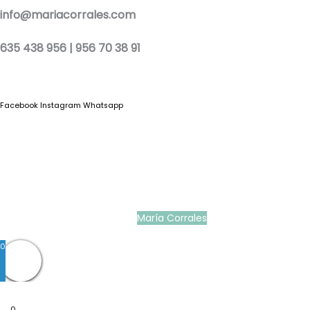
info@mariacorrales.com
635 438 956 | 956 70 38 91
Facebook
Instagram
Whatsapp
Blog
|
Ropa Pilar Batanero
|
Nini moda infantil online
|
Conjuntos de punto
bebé
|
Ropa ceremonia niños outlet
|
Faldones bautizo para bebés
|
Outlet
vestidos niña ceremonia
Ropa ceremonia bebé
|
Vestidos ceremonia niña
|
Tienda de ropa
infantil
|
Faldón bautizo bebé
|
Ropa bautizo niño
|
Traje niño boda
|
Vestidos de
niña para boda
|
Martina Moda Infantil
María Corrales
© 2022
0
0