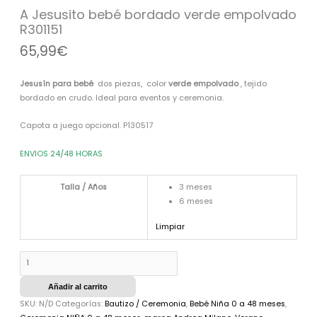
R301151
A Jesusito bebé bordado verde empolvado
cantidad
R301151
65,99
€
Jesusín para bebé
dos piezas, color
verde empolvado
, tejido
bordado en crudo. Ideal para eventos y ceremonia.
Capota a juego opcional. P130517
ENVIOS 24/48 HORAS
Talla / Años
3 meses
6 meses
Limpiar
Añadir al carrito
SKU:
N/D
Categorías:
Bautizo / Ceremonia
,
Bebé Niña 0 a 48 meses
,