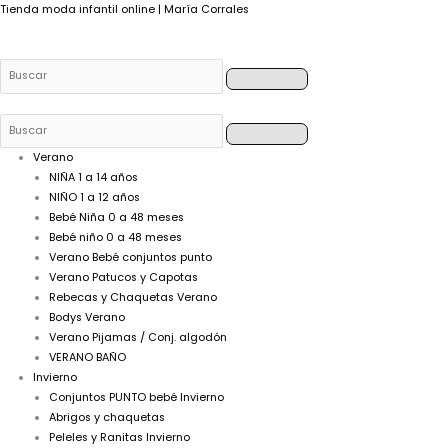
Buscar
Buscar
Buscar
Buscar
Tienda moda infantil online | María Corrales
Verano
NIÑA 1 a 14 años
NIÑO 1 a 12 años
Bebé Niña 0 a 48 meses
Bebé niño 0 a 48 meses
Verano Bebé conjuntos punto
Verano Patucos y Capotas
Rebecas y Chaquetas Verano
Bodys Verano
Verano Pijamas / Conj. algodón
VERANO BAÑO
Invierno
Conjuntos PUNTO bebé Invierno
Abrigos y chaquetas
Peleles y Ranitas Invierno