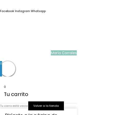
Facebook
Instagram
Whatsapp
Blog
|
Ropa Pilar Batanero
|
Nini moda infantil online
|
Conjuntos de punto
bebé
|
Ropa ceremonia niños outlet
|
Faldones bautizo para bebés
|
Outlet
vestidos niña ceremonia
Ropa ceremonia bebé
|
Vestidos ceremonia niña
|
Tienda de ropa
infantil
|
Faldón bautizo bebé
|
Ropa bautizo niño
|
Traje niño boda
|
Vestidos de
niña para boda
|
Martina Moda Infantil
María Corrales
© 2022
0
0
Tu carrito
Tu carro está vacio
Volver a la tienda