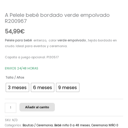
empolvado
R200967
A Pelele bebé bordado verde empolvado
cantidad
R200967
54,99
€
Pelele para bebé
enterizo, color
verde empolvado
, tejido bordado en
crudo. Ideal para eventos y ceremonia.
Capota a juego opcional. P130517
ENVIOS 24/48 HORAS
Talla / Años
3 meses
6 meses
9 meses
Añadir al carrito
SKU:
N/D
Categorías:
Bautizo / Ceremonia
,
Bebé niño 0 a 48 meses
,
Ceremonia NIÑO 0