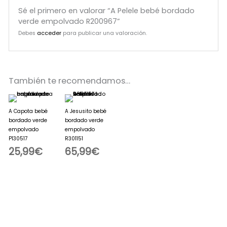
Sé el primero en valorar “A Pelele bebé bordado
verde empolvado R200967”
Debes
acceder
para publicar una valoración.
También te recomendamos…
A Capota bebé
A Jesusito bebé
bordado verde
bordado verde
empolvado
empolvado
P130517
R301151
25,99
€
65,99
€