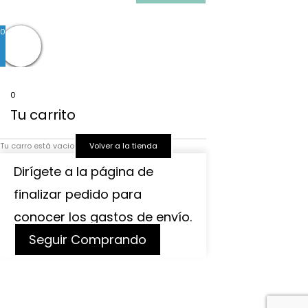
o
g
a
0
o
r
p
k
a
p
0
Tu carrito
m
Tu carro está vacio
Volver a la tienda
Dirígete a la página de
finalizar pedido para
conocer los gastos de envío.
Seguir Comprando