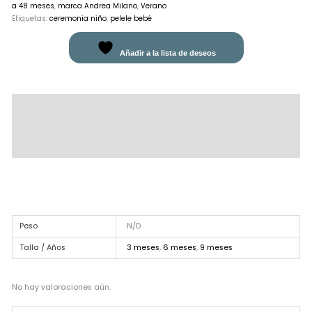
a 48 meses
,
marca Andrea Milano
,
Verano
Etiquetas:
ceremonia niño
,
pelele bebé
Añadir a la lista de deseos
Descripción
Información adicional
Valoraciones (0)
Peso
N/D
Talla / Años
3 meses
,
6 meses
,
9 meses
No hay valoraciones aún.