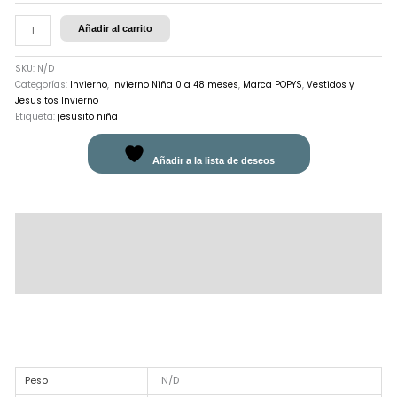
Añadir al carrito
SKU:
N/D
Categorías:
Invierno
,
Invierno Niña 0 a 48 meses
,
Marca POPYS
,
Vestidos y
Jesusitos Invierno
Etiqueta:
jesusito niña
Añadir a la lista de deseos
Descripción
Información adicional
Valoraciones (0)
Peso
N/D