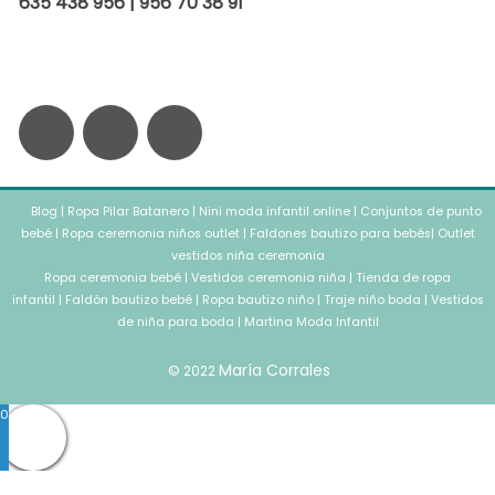
635 438 956 | 956 70 38 91
F
I
W
a
n
h
Blog
c
|
Ropa Pilar Batanero
s
a
|
Nini moda infantil online
|
Conjuntos de punto
bebé
|
Ropa ceremonia niños outlet
|
Faldones bautizo para bebés
|
Outlet
vestidos niña ceremonia
e
t
t
Ropa ceremonia bebé
|
Vestidos ceremonia niña
|
Tienda de ropa
infantil
|
Faldón bautizo bebé
|
Ropa bautizo niño
|
Traje niño boda
|
Vestidos
b
a
de niña para boda
s
|
Martina Moda Infantil
María Corrales
© 2022
o
g
a
0
o
r
p