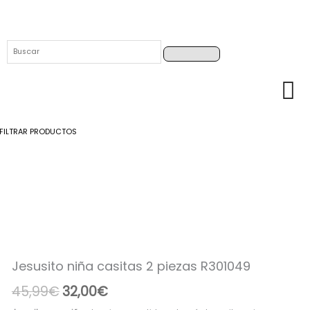
Buscar
Buscar
FILTRAR PRODUCTOS
Jesusito
El
El
niña
precio
precio
casitas
2
original
actual
piezas
era:
es:
R301049
cantidad
45,99€.
32,00€.
Jesusito niña casitas 2 piezas R301049
45,99
€
32,00
€