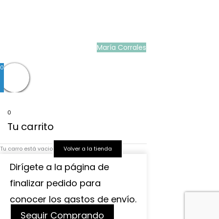
Ropa ceremonia bebé
|
Vestidos ceremonia niña
|
Tienda de ropa
infantil
|
Faldón bautizo bebé
|
Ropa bautizo niño
|
Traje niño boda
|
Vestidos de
niña para boda
|
Martina Moda Infantil
María Corrales
© 2022
0
0
Tu carrito
Tu carro está vacio
Volver a la tienda
Dirígete a la página de
finalizar pedido para
conocer los gastos de envío.
Seguir Comprando