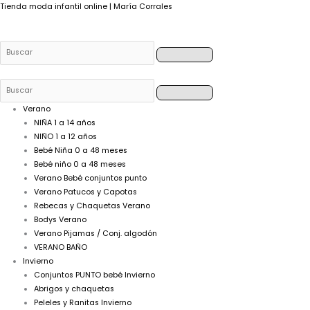
Buscar
Buscar
Buscar
Buscar
Tienda moda infantil online | María Corrales
Verano
NIÑA 1 a 14 años
NIÑO 1 a 12 años
Bebé Niña 0 a 48 meses
Bebé niño 0 a 48 meses
Verano Bebé conjuntos punto
Verano Patucos y Capotas
Rebecas y Chaquetas Verano
Bodys Verano
Verano Pijamas / Conj. algodón
VERANO BAÑO
Invierno
Conjuntos PUNTO bebé Invierno
Abrigos y chaquetas
Peleles y Ranitas Invierno