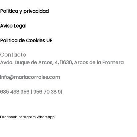
Política y privacidad
Aviso Legal
Politica de Cookies UE
Contacto
Avda. Duque de Arcos, 4, 11630, Arcos de la Frontera
info@mariacorrales.com
635 438 956 | 956 70 38 91
Facebook
Instagram
Whatsapp
Blog
|
Ropa Pilar Batanero
|
Nini moda infantil online
|
Conjuntos de punto
bebé
|
Ropa ceremonia niños outlet
|
Faldones bautizo para bebés
|
Outlet
vestidos niña ceremonia