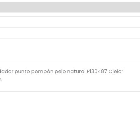
aviador punto pompón pelo natural P130487 Cielo”
n.