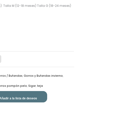
) Talla M (12-18 meses) Talla G (18-24 meses)
rros / Bufandas
,
Gorros y Bufandas invierno
,
rros pompón pelo
,
Sigar
,
teja
Añadir a la lista de deseos