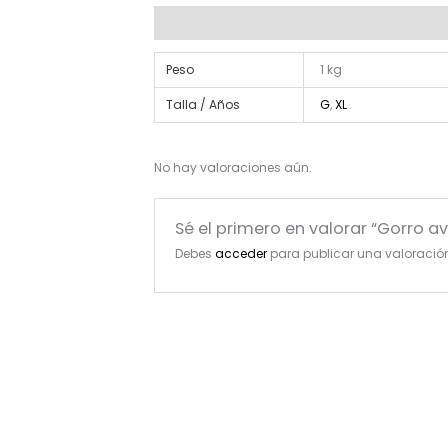
Información adicional
Valoraciones (0)
Peso
1 kg
Talla / Años
G
,
XL
No hay valoraciones aún.
Sé el primero en valorar “Gorro 
Debes
acceder
para publicar una valoració