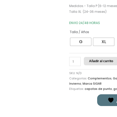
cantidad
Medidas.- Talla P (6-12 meses
Talla XL (24-36 meses)
ENVIO 24/48 HORAS
Talla / Años
G
XL
Añadir al carrito
SKU:
N/D
Categorías:
Complementos
,
Go
Invierno
,
Marca SIGAR
Etiquetas:
capotas de punto
,
go