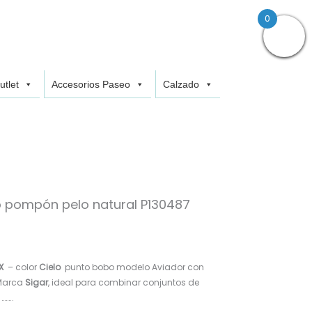
0
utlet
Accesorios Paseo
Calzado
o pompón pelo natural P130487
EX
– color
Cielo
punto bobo modelo Aviador con
 Marca
Sigar
, ideal para combinar conjuntos de
……..