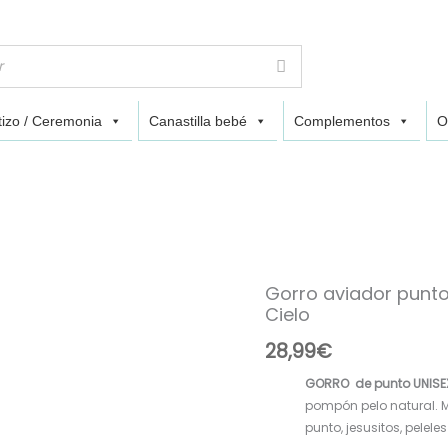
izo / Ceremonia
Canastilla bebé
Complementos
O
Gorro aviador punt
Gorro
Cielo
aviador
punto
28,99
€
pompón
pelo
GORRO de punto UNIS
natural
pompón pelo natural.
P130487
punto, jesusitos, peleles 
Cielo